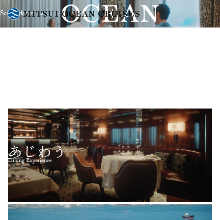
Scroll down
メニュ
あじわう
Dining Experience