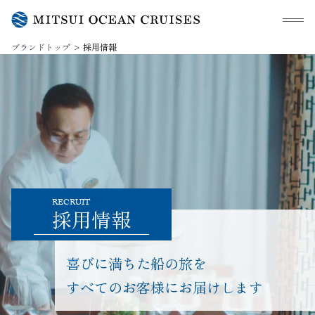
メニュ
ブランドトップ
採用情報
RECRUIT
採用情報
喜びに満ちた船の旅を
すべてのお客様にお届けします