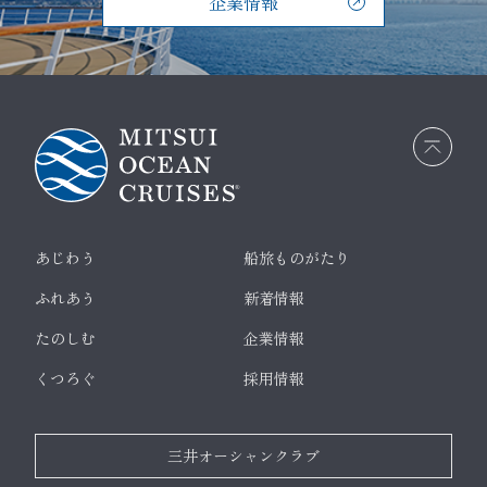
企業情報
画面
最上
部へ
戻る
あじわう
船旅ものがたり
ふれあう
新着情報
たのしむ
企業情報
くつろぐ
採用情報
三井オーシャンクラブ