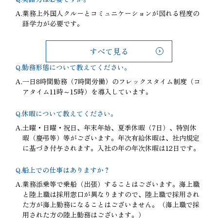
A.
業務上外国人クルーとコミュニケーションが図れる程度の
語学力が必要です。
すべて見る
Q.
勤務形態について教えてください。
A.
一日8時間勤務（7時間労働）のフレックスタイム制度（コ
アタイム11時～15時）を導入しています。
Q.
休暇について教えてください。
A.
土曜・日曜・祝日、年末年始、夏季休暇（7日）、特別休
暇（慶弔等）等がございます。年次有給休暇は、社内規定
に基づき付与されます。入社の年の年次休暇は12日です。
Q.
船上での仕事はありますか？
A.
業務添乗等で乗船（出張）することはございます。海上職
と陸上職は採用窓口が異なりますので、陸上職で採用され
た方が海上勤務になることはございません。（海上職で採
用された方の陸上勤務はございます。）