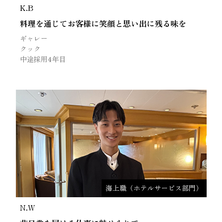
K.B
料理を通じてお客様に笑顔と思い出に残る味を
ギャレー
クック
中途採用4年目
海上職（ホテルサービス部門）
N.W