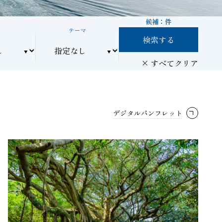
候補：
件
間
テーマ
検索する
すべてクリア
デジタルパンフレット