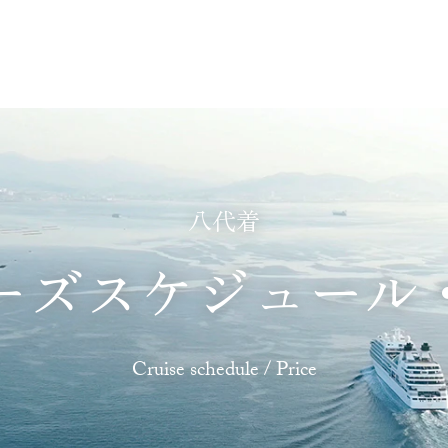
あじわう
ふれあう
たのしむ
くつろぐ
八代着
ーズスケジュール
Cruise schedule / Price