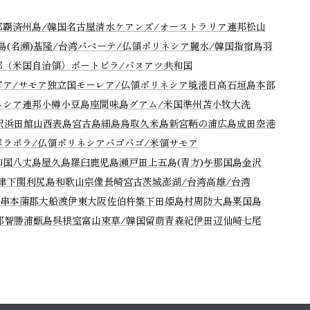
那覇
済州島/韓国
名古屋
清水
ケアンズ/オーストラリア連邦
松山
島(名瀬)
基隆/台湾
パペーテ/仏領ポリネシア
麗水/韓国
指宿
鳥羽
邦（米国自治領）
ポートビラ/バヌアツ共和国
ピア/サモア独立国
モーレア/仏領ポリネシア
境港
日高
石垣島
本部
ネシア連邦
小樽
小豆島
座間味島
グアム/米国準州
苫小牧
大洗
駅
浜田
館山
西表島
宮古島
細島
鳥取
久米島
新宮
鞆の浦
広島
成田空港
ボラボラ/仏領ポリネシア
パゴパゴ/米領サモア
和国
八丈島
屋久島
羅臼
鹿児島
瀬戸田
上五島(青方)
与那国島
金沢
津
下関
利尻島
和歌山
宗像
長崎
宮古
茨城
澎湖/台湾
高雄/台湾
串本
蒲郡
大船渡
伊東
大阪
佐伯
杵築
下田
姫島村
周防大島
粟国島
那智勝浦
甑島
呉
根室
富山
束草/韓国
留萌
青森
紀伊田辺
仙崎
七尾