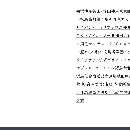
横浜
博多
釜山/韓国
神戸
東京
小松島
高知
種子島
別府
奄美大
サイパン/北マリアナ諸島連
ラウトカ/フィジー共和国
ア
函館
佐世保
チューク/ミクロ
小笠原(父島)
礼文島
各空港・
ライアテア/仏領ポリネシア
マジュロ/マーシャル諸島共
浜島
仙台
宿毛
男鹿
宮崎
秋田
唐
蘇澳/台湾
隠岐(浦郷)
壱岐
新潟
伊江島
輪島
佐渡島(両津)
岩内
久慈