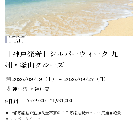
［神戸発着］シルバーウィーク 九
州・釜山クルーズ
2026/09/19（土） ～ 2026/09/27（日）
神戸発 → 神戸着
9日間
¥579,000 - ¥1,931,000
一部寄港地で追加代金不要の半日寄港地観光ツアー実施
絶景
シルバーウイーク