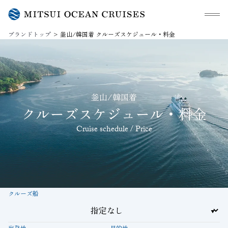
メニュ
ブランドトップ
釜山/韓国着 クルーズスケジュール・料金
釜山/韓国着
クルーズスケジュール・料金
Cruise schedule / Price
クルーズ船
出発地
目的地