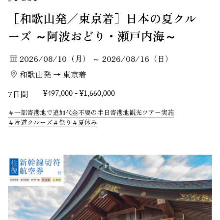
［和歌山発／東京着］日本の夏クル
ーズ ～阿波おどり・瀬戸内海～
2026/08/10（月） ～ 2026/08/16（日）
和歌山発 → 東京着
7日間
¥497,000 - ¥1,660,000
一部寄港地で追加代金不要の半日寄港地観光ツアー実施
片道クルーズ
祭り
夏休み