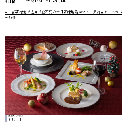
9日間
¥502,000 - ¥1,676,000
一部寄港地で追加代金不要の半日寄港地観光ツアー実施
クリスマス
絶景