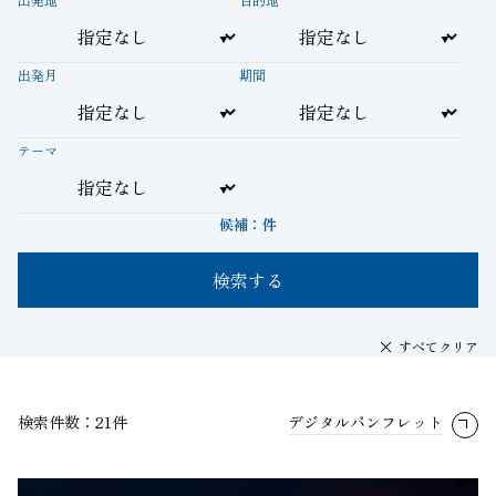
出発月
期間
テーマ
候補：
件
検索する
すべてクリア
検索件数：21件
デジタルパンフレット