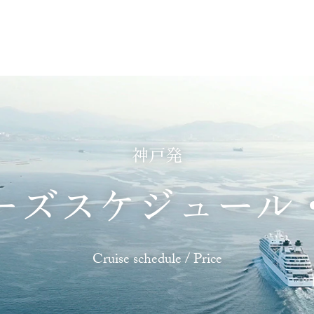
あじわう
ふれあう
たのしむ
くつろぐ
神戸発
ーズスケジュール
Cruise schedule / Price