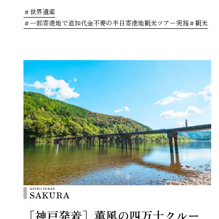
世界遺産
一部寄港地で追加代金不要の半日寄港地観光ツアー実施
観光
［神戸発着］薫風の四万十クルー