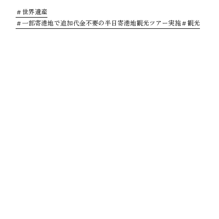
世界遺産
一部寄港地で追加代金不要の半日寄港地観光ツアー実施
観光