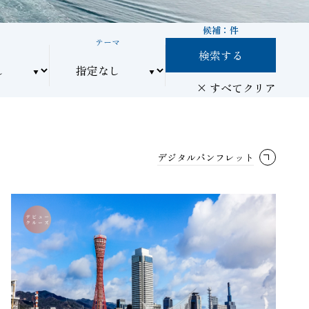
候補：
件
間
テーマ
検索する
すべてクリア
デジタルパンフレット