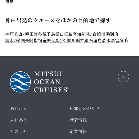
東京
神戸出発のクルーズをほかの目的地で探す
神戸
釜山/韓国
博多
種子島
松山
細島
高知
基隆/台湾
横浜
別府
麗水/韓国
長崎
指宿
奄美大島(名瀬)
那覇
杵築
石垣島
清水
新宮
宿毛
画面
最上
部へ
戻る
あじわう
船旅ものがたり
ふれあう
新着情報
たのしむ
企業情報