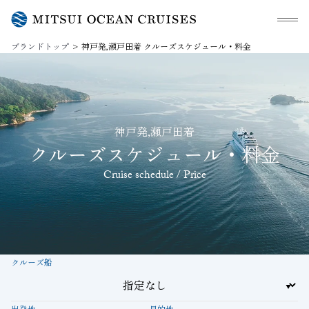
メニュ
ブランドトップ
神戸発,瀬戸田着 クルーズスケジュール・料金
神戸発,瀬戸田着
クルーズスケジュール・料金
Cruise schedule / Price
クルーズ船
出発地
目的地