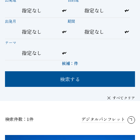
出発月
期間
テーマ
候補：
件
検索する
すべてクリア
検索件数：1件
デジタルパンフレット