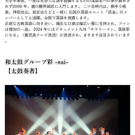
大学卒業後、一度は社会人生活を経験するものの落語家への夢が諦めき
れず2008 年、瀧川鯉昇師匠に入門します。 二ツ目時代は、柳亭小痴
楽、神田伯山、桂宮治などと一緒に 伝説の落語ユニット「成金」のメ
ンバーとしても活躍。全国で落語を披露します。
正統な古典落語に向き合い、端正な口演は幅広い層に支持され、ファン
は増加の一途。 2024 年にはドキュメント九州「サラリーマン、落語家
になる」（鹿児島テレビ放送）が放送され、ますます注目されています
。
和太鼓グループ彩 -sai-
【太鼓奏者】