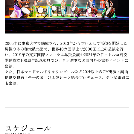
2005年に東京大学で結成され、2013年からプロとして活動を開始した
男性のみの和太鼓集団で、世界40カ国以上で2000回以上の公演を行
い、2019年の東京国際フォーラム単独公演や2024年の日・トルコ外交
関係樹立100周年記念式典でのコラボ演奏など国内外の重要イベントに
出演。
また、日本マクドナルドやキリンビールなど20社以上のCM出演・楽曲
提供や映画「帝一の國」の太鼓シーン総合プロデュース、テレビ番組に
も出演。
スケジュール