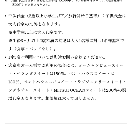
※
ご旅行代金とは別に国際観光旅客税（3,000円）および長崎港ターミナル施設使用料
（500円）が必要となります。
子供代金（2歳以上小学生以下／旅行開始日基準）：子供代金は
大人代金の75％となります。
※中学生以上は大人代金です。
※生後6ヶ月以上2歳未満の幼児は大人1名様に対し1名様無料で
す（食事・ベッドなし）。
1室3名ご利用については別途お問い合わせください。
客室をお一人様でご利用の場合には、オーシャンビュースイー
ト・ベランダスイートは150％、ペントハウススイートは
180％、ペントハウススパスイート・ラグジュアリースイート・
シグネチャースイート・MITSUI OCEANスイートは200％の割
増代金となります。相部屋は承っておりません。