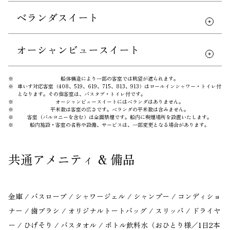
ベランダスイート
オーシャンビュースイート
※
船体構造により一部の客室では眺望が遮られます。
※
車いす対応客室（408、519、619、715、813、913）はロールインシャワー・トイレ付
となります。その他客室は、バスタブ・トイレ付です。
※
オーシャンビュースイートにはベランダはありません。
※
平米数は客室の広さです。ベランダの平米数は含みません。
※
客室（バルコニーを含む）は全面禁煙です。船内に喫煙場所を設置いたします。
※
船内施設・客室の名称や設備、サービスは、一部変更となる場合があります。
共通アメニティ & 備品
金庫 / バスローブ / シャワージェル / シャンプー / コンディショ
ナー / 歯ブラシ / オリジナルトートバッグ / スリッパ / ドライヤ
ー / ひげそり / バスタオル / ボトル飲料水（おひとり様／1日2本