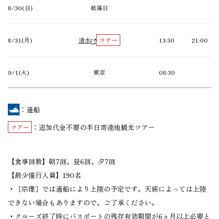
8/30(日)
航海日
8/31(月)
清水
13:30
21:00
9/1(火)
東京
08:30
：
通船
：
追加代金不要の半日寄港地観光ツアー
【食事回数】朝7回、昼6回、夕7回
【最少催行人員】190名
・［宗像］では通船により上陸の予定です。天候によっては上陸
できない場合もありますので、ご了承ください。
・クルーズ終了時にパスポートの残存有効期間が6ヵ月以上必要と