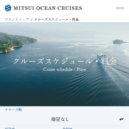
メニュ
ブランドトップ
クルーズスケジュール・料金
クルーズスケジュール・料金
Cruise schedule / Price
クルーズ船
出発地
目的地