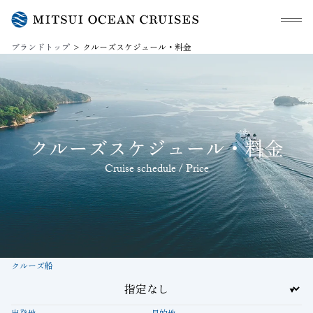
メニュ
ブランドトップ
クルーズスケジュール・料金
クルーズスケジュール・料金
Cruise schedule / Price
クルーズ船
出発地
目的地