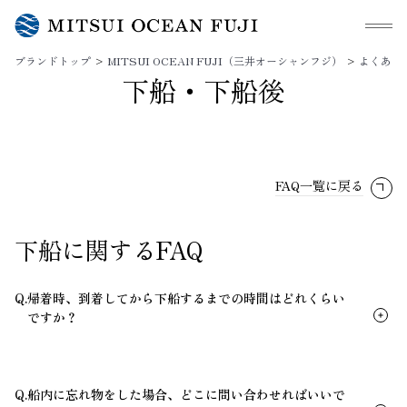
メニュ
ブランドトップ
MITSUI OCEAN FUJI（三井オーシャンフジ）
よくある
下船・下船後
FAQ一覧に戻る
下船に関するFAQ
Q.
帰着時、到着してから下船するまでの時間はどれくらい
ですか？
Q.
船内に忘れ物をした場合、どこに問い合わせればいいで