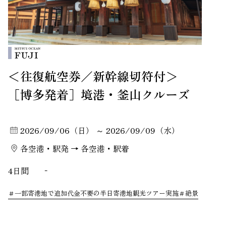
＜往復航空券／新幹線切符付＞
［博多発着］境港・釜山クルーズ
2026/09/06（日） ～ 2026/09/09（水）
各空港・駅発 → 各空港・駅着
4日間
-
一部寄港地で追加代金不要の半日寄港地観光ツアー実施
絶景