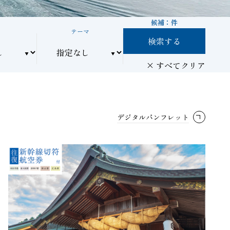
候補：
件
間
テーマ
検索する
すべてクリア
デジタルパンフレット