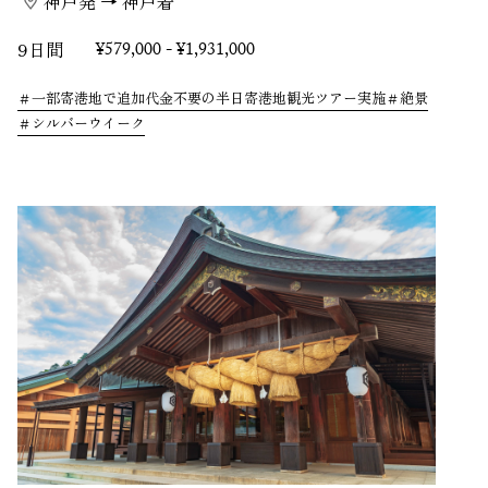
神戸発 → 神戸着
9日間
¥579,000 - ¥1,931,000
一部寄港地で追加代金不要の半日寄港地観光ツアー実施
絶景
シルバーウイーク