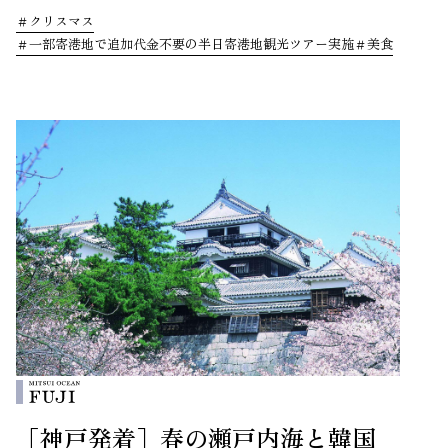
クリスマス
一部寄港地で追加代金不要の半日寄港地観光ツアー実施
美食
［神戸発着］春の瀬戸内海と韓国