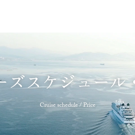
あじわう
ふれあう
たのしむ
くつろぐ
ーズスケジュール
Cruise schedule / Price