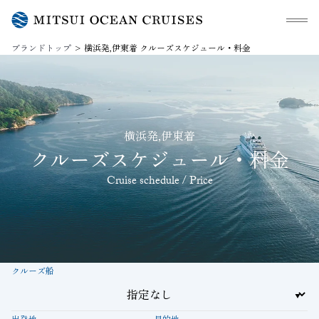
メニュ
ブランドトップ
横浜発,伊東着 クルーズスケジュール・料金
横浜発,伊東着
クルーズスケジュール・料金
Cruise schedule / Price
クルーズ船
出発地
目的地