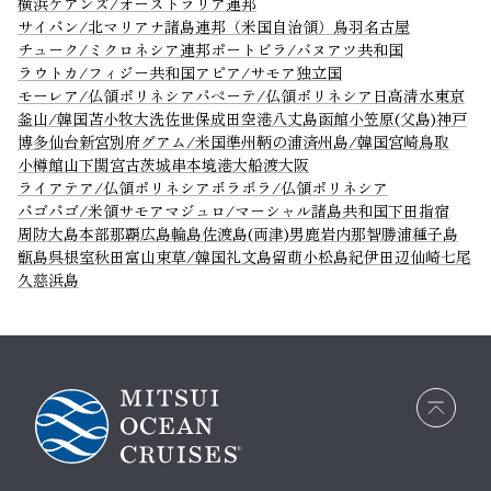
横浜
ケアンズ/オーストラリア連邦
サイパン/北マリアナ諸島連邦（米国自治領）
鳥羽
名古屋
チューク/ミクロネシア連邦
ポートビラ/バヌアツ共和国
ラウトカ/フィジー共和国
アピア/サモア独立国
モーレア/仏領ポリネシア
パペーテ/仏領ポリネシア
日高
清水
東京
釜山/韓国
苫小牧
大洗
佐世保
成田空港
八丈島
函館
小笠原(父島)
神戸
博多
仙台
新宮
別府
グアム/米国準州
鞆の浦
済州島/韓国
宮崎
鳥取
小樽
館山
下関
宮古
茨城
串本
境港
大船渡
大阪
ライアテア/仏領ポリネシア
ボラボラ/仏領ポリネシア
パゴパゴ/米領サモア
マジュロ/マーシャル諸島共和国
下田
指宿
周防大島
本部
那覇
広島
輪島
佐渡島(両津)
男鹿
岩内
那智勝浦
種子島
甑島
呉
根室
秋田
富山
束草/韓国
礼文島
留萌
小松島
紀伊田辺
仙崎
七尾
久慈
浜島
画面
最上
部へ
戻る