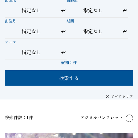
出発月
期間
テーマ
候補：
件
検索する
すべてクリア
検索件数：1件
デジタルパンフレット