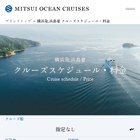
メニュ
ブランドトップ
横浜発,浜島着 クルーズスケジュール・料金
横浜発,浜島着
クルーズスケジュール・料金
Cruise schedule / Price
クルーズ船
出発地
目的地