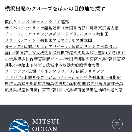
横浜出発のクルーズをほかの目的地で探す
横浜
ケアンズ/オーストラリア連邦
サイパン/北マリアナ諸島連邦（米国自治領）
鳥羽
東京
名古屋
チューク/ミクロネシア連邦
ポートビラ/バヌアツ共和国
ラウトカ/フィジー共和国
アピア/サモア独立国
モーレア/仏領ポリネシア
パペーテ/仏領ポリネシア
日高
清水
釜山/韓国
苫小牧
大洗
佐世保
成田空港
八丈島
函館
小笠原(父島)
神戸
小松島
博多
仙台
新宮
別府
グアム/米国準州
鞆の浦
済州島/韓国
宮崎
鳥取
小樽
館山
下関
宮古
茨城
串本
境港
大船渡
伊東
大阪
ライアテア/仏領ポリネシア
ボラボラ/仏領ポリネシア
パゴパゴ/米領サモア
マジュロ/マーシャル諸島共和国
下田
指宿
周防大島
本部
那覇
広島
輪島
佐渡島(両津)
男鹿
岩内
那智勝浦
種子島
甑島
呉
根室
秋田
富山
束草/韓国
礼文島
留萌
紀伊田辺
仙崎
七尾
久慈
画面
最上