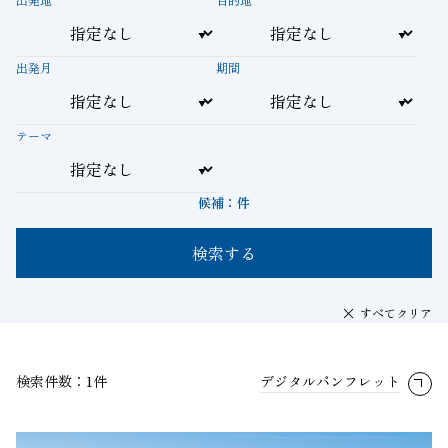
出発月
期間
テーマ
候補：
件
検索する
すべてクリア
検索件数：1件
デジタルパンフレット