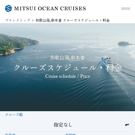
メニュ
ブランドトップ
和歌山発,串本着 クルーズスケジュール・料金
和歌山発,串本着
クルーズスケジュール・料金
Cruise schedule / Price
クルーズ船
出発地
目的地