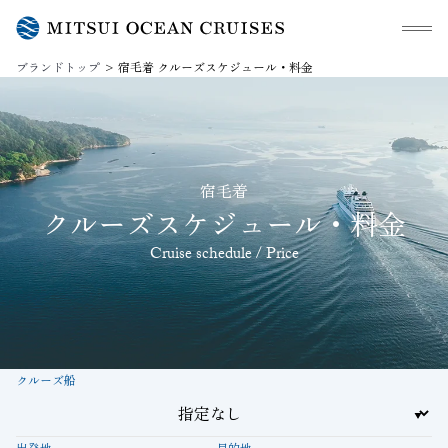
メニュ
ブランドトップ
宿毛着 クルーズスケジュール・料金
宿毛着
クルーズスケジュール・料金
Cruise schedule / Price
クルーズ船
出発地
目的地