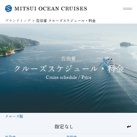
メニュ
ブランドトップ
佐伯着 クルーズスケジュール・料金
佐伯着
クルーズスケジュール・料金
Cruise schedule / Price
クルーズ船
出発地
目的地