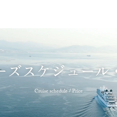
あじわう
ふれあう
たのしむ
くつろぐ
ーズスケジュール
Cruise schedule / Price