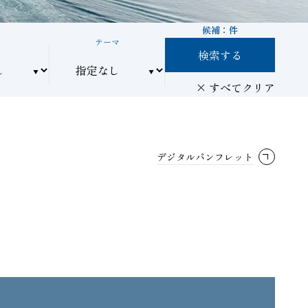
候補：
件
間
テーマ
検索する
すべてクリア
デジタルパンフレット