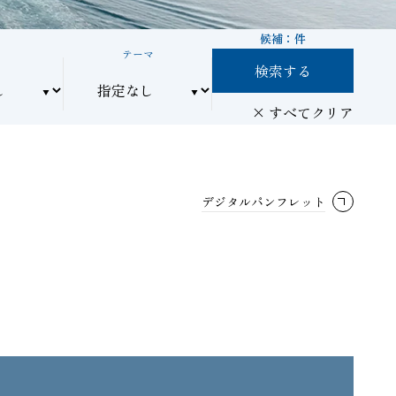
候補：
件
間
テーマ
検索する
すべてクリア
デジタルパンフレット