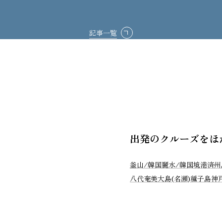
記事一覧
出発のクルーズをほ
釜山/韓国
麗水/韓国
境港
済州
八代
奄美大島(名瀬)
種子島
神