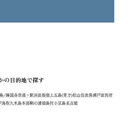
かの目的地で探す
島/韓国
各空港・駅
浜田
指宿
上五島(青方)
松山
佐世保
瀬戸田
別府
戸
鳥取
久米島
本部
鞆の浦
姫島村
小豆島
名古屋