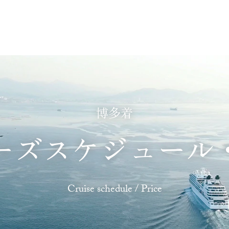
あじわう
ふれあう
たのしむ
くつろぐ
博多着
ーズスケジュール
Cruise schedule / Price