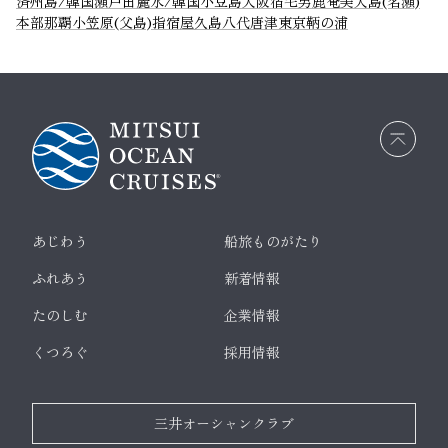
済州島/韓国
瀬戸田
麗水/韓国
小豆島
大阪
宿毛
男鹿
奄美大島(名瀬)
本部
那覇
小笠原(父島)
指宿
屋久島
八代
唐津
東京
鞆の浦
画面
最上
部へ
戻る
あじわう
船旅ものがたり
ふれあう
新着情報
たのしむ
企業情報
くつろぐ
採用情報
三井オーシャンクラブ