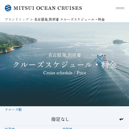
メニュ
ブランドトップ
名古屋発,別府着 クルーズスケジュール・料金
名古屋発,別府着
クルーズスケジュール・料金
Cruise schedule / Price
クルーズ船
出発地
目的地