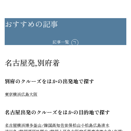
おすすめの記事
記事一覧
名古屋発,別府着
別府のクルーズをほかの出発地で探す
東京
横浜
広島
大阪
名古屋出発のクルーズをほかの目的地で探す
名古屋
横浜
博多
釜山/韓国
高知
佐世保
松山
小松島
広島
清水