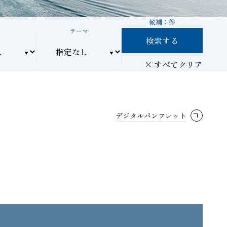
候補：
件
間
テーマ
検索する
すべてクリア
デジタルパンフレット