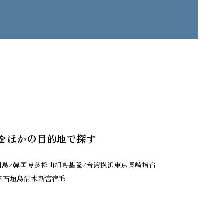
をほかの目的地で探す
州島/韓国
博多
松山
細島
基隆/台湾
横浜
東京
長崎
指宿
田
石垣島
清水
新宮
宿毛