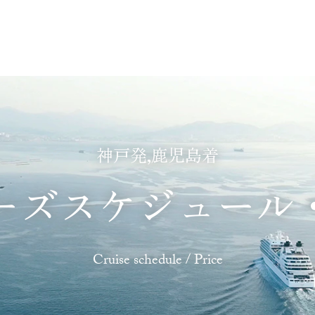
あじわう
ふれあう
たのしむ
くつろぐ
神戸発,鹿児島着
ーズスケジュール
Cruise schedule / Price