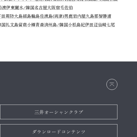
船渡
伊東
麗水/韓国
名古屋
大阪
宿毛
佐伯
下田
周防大島
細島
輪島
佐渡島(両津)
男鹿
岩内
屋久島
那智勝浦
韓国
礼文島
留萌
小樽
青森
済州島/韓国
小松島
紀伊田辺
仙崎
七尾
画面
最上
部へ
戻る
三井オーシャンクラブ
ダウンロードコンテンツ