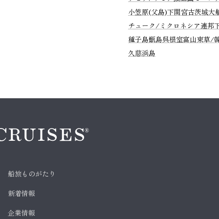
小笠原(父島)
下関
宮古
茨城
大
チューク/ミクロネシア連邦
種子島
甑島
呉
根室
富山
束草/
久慈
浜島
船旅ものがたり
新着情報
企業情報