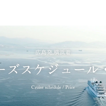
あじわう
ふれあう
たのしむ
くつろぐ
広島発,横浜着
ーズスケジュール
Cruise schedule / Price