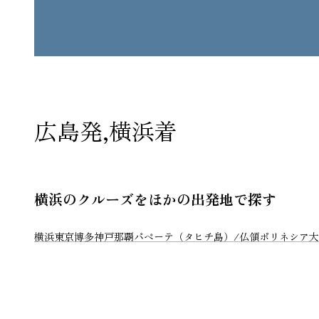
広島発,横浜着
横浜のクルーズをほかの出発地で探す
横浜
東京
博多
神戸
那覇
パペーテ（タヒチ島）/仏領ポリネシア
大