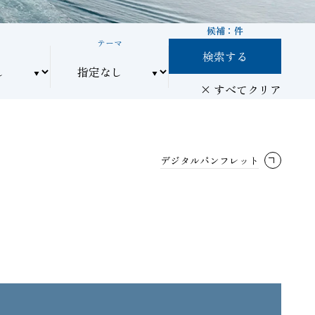
候補：
件
間
テーマ
検索する
すべてクリア
デジタルパンフレット