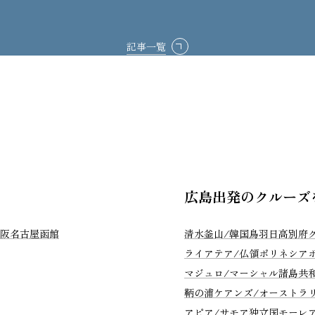
記事一覧
広島出発のクルーズ
阪
名古屋
函館
清水
釜山/韓国
鳥羽
日高
別府
ライアテア/仏領ポリネシア
マジュロ/マーシャル諸島共
鞆の浦
ケアンズ/オーストラ
アピア/サモア独立国
モーレ