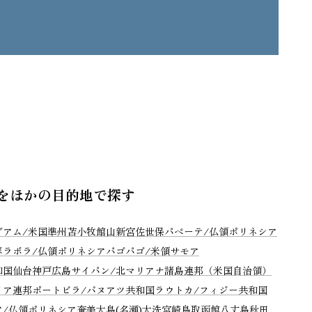
をほかの目的地で探す
グアム/米国準州
苫小牧
館山
新宮
佐世保
パペーテ/仏領ポリネシア
ボラボラ/仏領ポリネシア
パゴパゴ/米領サモア
和国
仙台
神戸
広島
サイパン/北マリアナ諸島連邦（米国自治領）
リア連邦
ポートビラ/バヌアツ共和国
ラウトカ/フィジー共和国
ア/仏領ポリネシア
奄美大島(名瀬)
大洗
宮崎
鳥取
函館
八丈島
秋田