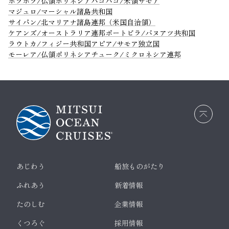
ボラボラ/仏領ポリネシア
パゴパゴ/米領サモア
マジュロ/マーシャル諸島共和国
サイパン/北マリアナ諸島連邦（米国自治領）
ケアンズ/オーストラリア連邦
ポートビラ/バヌアツ共和国
ラウトカ/フィジー共和国
アピア/サモア独立国
モーレア/仏領ポリネシア
チューク/ミクロネシア連邦
画面
最上
部へ
戻る
あじわう
船旅ものがたり
ふれあう
新着情報
たのしむ
企業情報
くつろぐ
採用情報