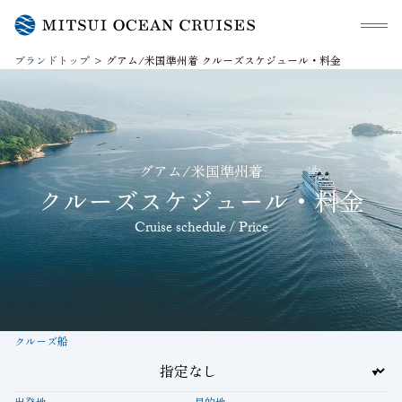
メニュ
ブランドトップ
グアム/米国準州着 クルーズスケジュール・料金
グアム/米国準州着
クルーズスケジュール・料金
Cruise schedule / Price
クルーズ船
出発地
目的地